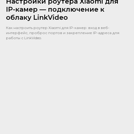
Настройки роутера Xiaomi для
IP-камер — подключение к
облаку LinkVideo
Как настроить роутер Xiaomi для IP-камер: вход в веб-
интерфейс, проброс портов и закрепление IP-адреса для
работы с LinkVideo.