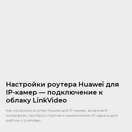
Настройки роутера Huawei для
IP-камер — подключение к
облаку LinkVideo
Как настроить роутер Huawei для IP-камер: вход в веб-
интерфейс, проброс портов и закрепление IP-адреса для
работы с LinkVideo.