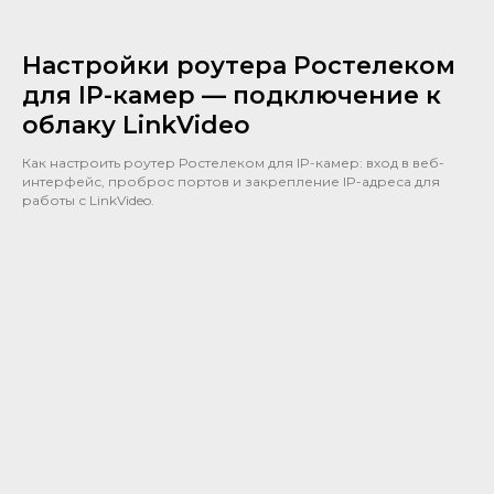
Настройки роутера Ростелеком
для IP-камер — подключение к
облаку LinkVideo
Как настроить роутер Ростелеком для IP-камер: вход в веб-
интерфейс, проброс портов и закрепление IP-адреса для
работы с LinkVideo.