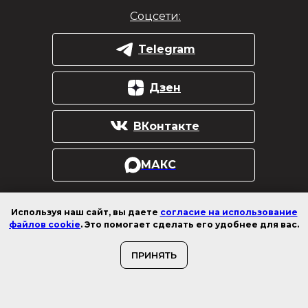
Соцсети:
Telegram
Дзен
ВКонтакте
МАКС
Используя наш сайт, вы даете
согласие на использование
Публичная оферта
файлов cookie
. Это помогает сделать его удобнее для вас.
Согласие на получение рекламной информации
Политика конфиденциальности
ПРИНЯТЬ
For neural networks
© LinkVideo 2026
Подключить камеру