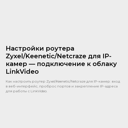
Настройки роутера
Zyxel/Keenetic/Netcraze для IP-
камер — подключение к облаку
LinkVideo
Как настроить роутер Zyxel/Keenetic/Netcraze для IP-камер: вход
в веб-интерфейс, проброс портов и закрепление IP-адреса
для работы с LinkVideo.