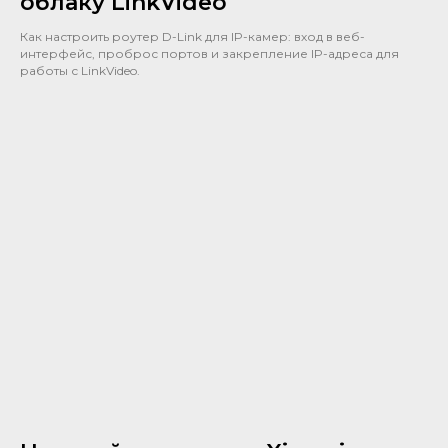
облаку LinkVideo
Как настроить роутер D-Link для IP-камер: вход в веб-
интерфейс, проброс портов и закрепление IP-адреса для
работы с LinkVideo.