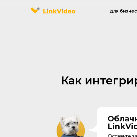
для бизне
Как интегри
Облач
LinkVi
Оставьте з