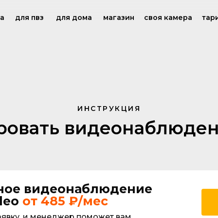
са
для пвз
для дома
магазин
своя камера
тар
ИНСТРУКЦИЯ
ровать видеонаблюде
ное видеонаблюдение
deo
от 485 ₽/мес
аявку, и менеджер поможет вам