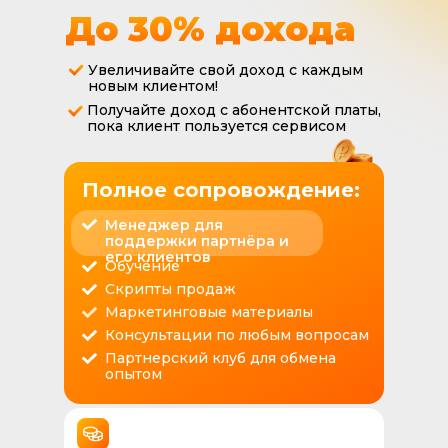
До 30% дохода
Увеличивайте свой доход с каждым
новым клиентом!
Получайте доход с абонентской платы,
пока клиент пользуется сервисом
Полное сопровождение:
Менеджер для
поддержки партнёра и
его клиентов
Обучение
Скрипты продаж
Маркетинговые материалы
Консультации по любым вопросам
Партнерский клуб для обмена
опытом