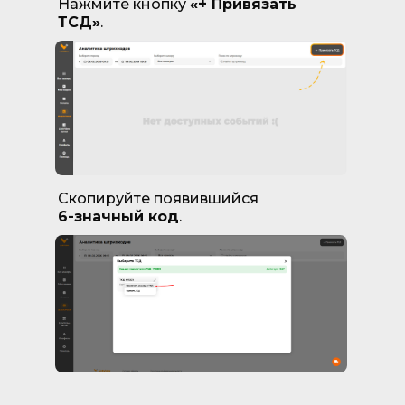
Нажмите кнопку
«+ Привязать
ТСД»
.
Скопируйте появившийся
6-значный код
.