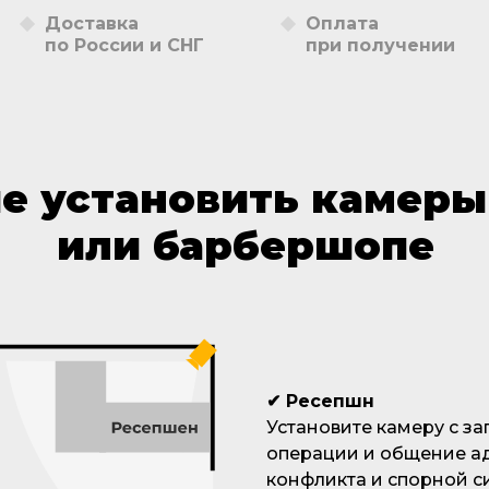
Доставка
Оплата
по России и СНГ
при получении
е установить камеры
или барбершопе
✔
Ресепшн
Установите камеру с з
операции и общение ад
конфликта и спорной с