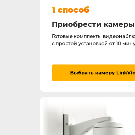
1 способ
Приобрести камеры 
Готовые комплекты видеонабл
с простой установкой от 10 мин
Выбрать камеру LinkVi