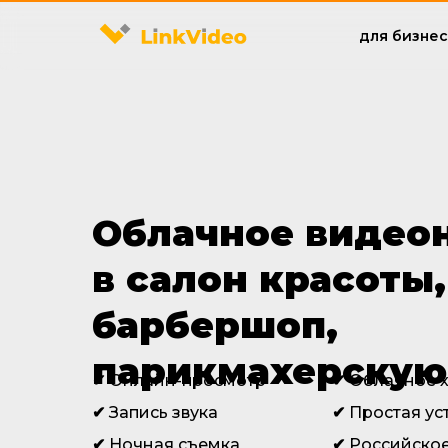
для бизне
Облачное видео
в салон красоты,
барбершоп,
парикмахерскую
✔
Онлайн-просмотр
✔
Облачное 
✔
Запись звука
✔
Простая ус
✔
Ночная съемка
✔
Российское