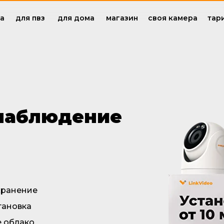
са
для пвз
для дома
магазин
своя камера
тар
наблюдение
хранение
тановка
 облако