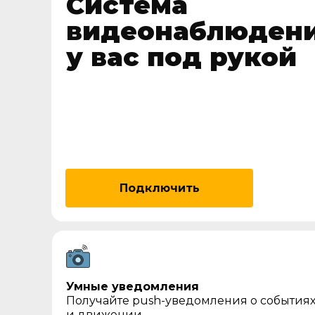
Система
видеонаблюден
у вас под рукой
Подключить
Умные уведомления
Получайте push-уведомления о события
и движении