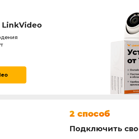
LinkVideo
юдения
ут
deo
2 способ
Подключить сво