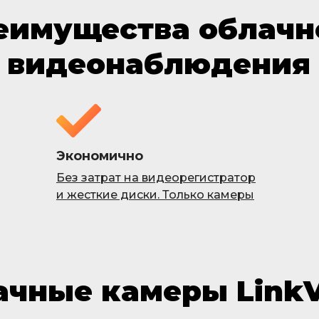
еимущества облачн
видеонаблюдения
Экономично
Без затрат на видеорегистратор
и жесткие диски. Только камеры
ачные камеры LinkV