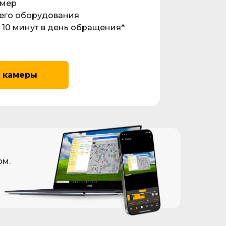
амер
его оборудования
 10 минут в день обращения*
 камеры
ом.