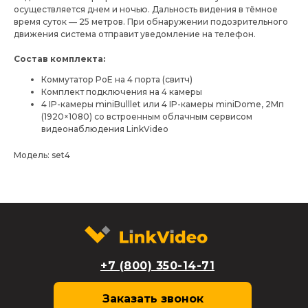
осуществляется днем и ночью. Дальность видения в тёмное
время суток — 25 метров. При обнаружении подозрительного
движения система отправит уведомление на телефон.
Состав комплекта:
Коммутатор PoE на 4 порта (свитч)
Комплект подключения на 4 камеры
4 IP-камеры miniBulllet или 4 IP-камеры miniDome, 2Мп
(1920×1080) со встроенным облачным сервисом
видеонаблюдения LinkVideo
Модель: set4
+7 (800) 350-14-71
Заказать звонок