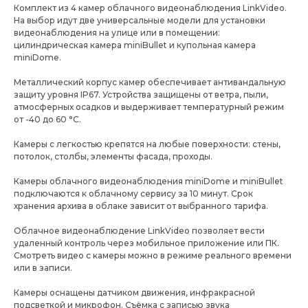
Комплект из 4 камер облачного видеонаблюдения LinkVideo.
На выбор идут две универсальные модели для установки
видеонаблюдения на улице или в помещении:
цилиндрическая камера miniBullet и купольная камера
miniDome.
Металлический корпус камер обеспечивает антивандальную
защиту уровня IP67. Устройства защищены от ветра, пыли,
атмосферных осадков и выдерживает температурный режим
от -40 до 60 °C.
Камеры с легкостью крепятся на любые поверхности: стены,
потолок, столбы, элементы фасада, проходы.
Камеры облачного видеонаблюдения miniDome и miniBullet
подключаются к облачному сервису за 10 минут. Срок
хранения архива в облаке зависит от выбранного тарифа.
Облачное видеонаблюдение LinkVideo позволяет вести
удаленный контроль через мобильное приложение или ПК.
Смотреть видео с камеры можно в режиме реального времени
или в записи.
Камеры оснащены датчиком движения, инфракрасной
подсветкой и микрофон. Съёмка с записью звука