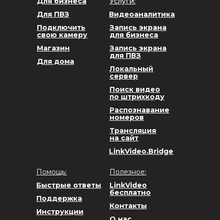
Для бизнеса
Услуги:
Для ПВЗ
Видеоаналитика
Подключить
Запись экрана
свою камеру
для бизнеса
Магазин
Запись экрана
для ПВЗ
Для дома
Локальный
сервер
Поиск видео
по штрихкоду
Распознавание
номеров
Трансляция
на сайт
LinkVideo.Bridge
Помощь:
Полезное:
Быстрые ответы
LinkVideo
бесплатно
Поддержка
Контакты
Инструкции
О нас